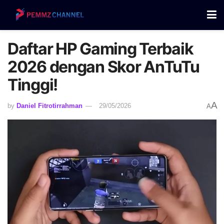
Daftar HP Gaming Terbaik
2026 dengan Skor AnTuTu
Tinggi!
A
by
Daniel Fitrotirrahman
29/05/2026
A