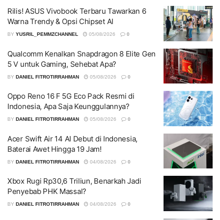
Rilis! ASUS Vivobook Terbaru Tawarkan 6
Warna Trendy & Opsi Chipset AI
BY
YUSRIL_PEMMZCHANNEL
05/08/2026
0
Qualcomm Kenalkan Snapdragon 8 Elite Gen
5 V untuk Gaming, Sehebat Apa?
BY
DANIEL FITROTIRRAHMAN
05/08/2026
0
Oppo Reno 16 F 5G Eco Pack Resmi di
Indonesia, Apa Saja Keunggulannya?
BY
DANIEL FITROTIRRAHMAN
05/08/2026
0
Acer Swift Air 14 AI Debut di Indonesia,
Baterai Awet Hingga 19 Jam!
BY
DANIEL FITROTIRRAHMAN
04/08/2026
0
Xbox Rugi Rp30,6 Triliun, Benarkah Jadi
Penyebab PHK Massal?
BY
DANIEL FITROTIRRAHMAN
04/08/2026
0