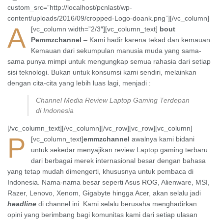
custom_src=”http://localhost/pcnlast/wp-
content/uploads/2016/09/cropped-Logo-doank.png”][/vc_column]
A
[vc_column width=”2/3″][vc_column_text]
bout
Pemmzchannel
– Kami hadir karena tekad dan kemauan.
Kemauan dari sekumpulan manusia muda yang sama-
sama punya mimpi untuk mengungkap semua rahasia dari setiap
sisi teknologi. Bukan untuk konsumsi kami sendiri, melainkan
dengan cita-cita yang lebih luas lagi, menjadi :
Channel Media Review Laptop Gaming Terdepan
di Indonesia
[/vc_column_text][/vc_column][/vc_row][vc_row][vc_column]
P
[vc_column_text]
emmzchannel
awalnya kami bidani
untuk sekedar menyajikan review Laptop gaming terbaru
dari berbagai merek internasional besar dengan bahasa
yang tetap mudah dimengerti, khususnya untuk pembaca di
Indonesia. Nama-nama besar seperti Asus ROG, Alienware, MSI,
Razer, Lenovo, Xenom, Gigabyte hingga Acer, akan selalu jadi
headline
di channel ini. Kami selalu berusaha menghadirkan
opini yang berimbang bagi komunitas kami dari setiap ulasan