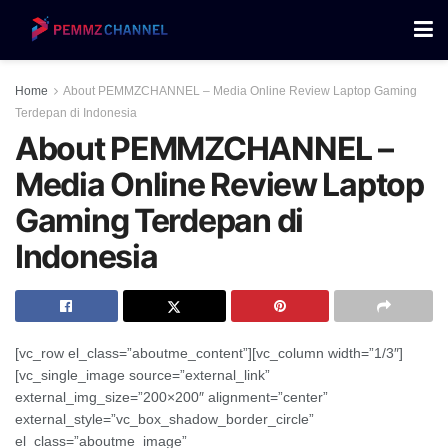
Home
About PEMMZCHANNEL – Media Online Review Laptop Gaming
Terdepan di Indonesia
About PEMMZCHANNEL –
Media Online Review Laptop
Gaming Terdepan di
Indonesia
[vc_row el_class=”aboutme_content”][vc_column width=”1/3″]
[vc_single_image source=”external_link”
external_img_size=”200×200″ alignment=”center”
external_style=”vc_box_shadow_border_circle”
el_class=”aboutme_image”