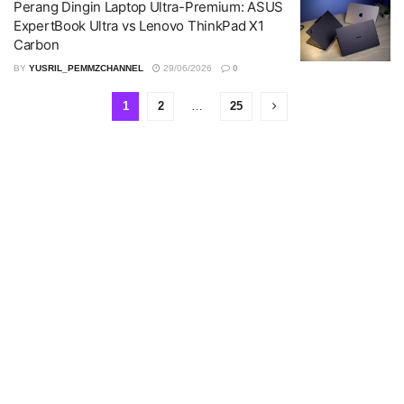
Perang Dingin Laptop Ultra-Premium: ASUS
ExpertBook Ultra vs Lenovo ThinkPad X1
Carbon
BY
YUSRIL_PEMMZCHANNEL
29/06/2026
0
1
2
…
25