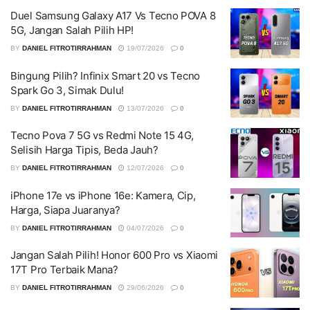
Duel Samsung Galaxy A17 Vs Tecno POVA 8
5G, Jangan Salah Pilih HP!
BY
DANIEL FITROTIRRAHMAN
19/07/2026
0
Bingung Pilih? Infinix Smart 20 vs Tecno
Spark Go 3, Simak Dulu!
BY
DANIEL FITROTIRRAHMAN
13/07/2026
0
Tecno Pova 7 5G vs Redmi Note 15 4G,
Selisih Harga Tipis, Beda Jauh?
BY
DANIEL FITROTIRRAHMAN
12/07/2026
0
iPhone 17e vs iPhone 16e: Kamera, Cip,
Harga, Siapa Juaranya?
BY
DANIEL FITROTIRRAHMAN
04/07/2026
0
Jangan Salah Pilih! Honor 600 Pro vs Xiaomi
17T Pro Terbaik Mana?
BY
DANIEL FITROTIRRAHMAN
29/06/2026
0