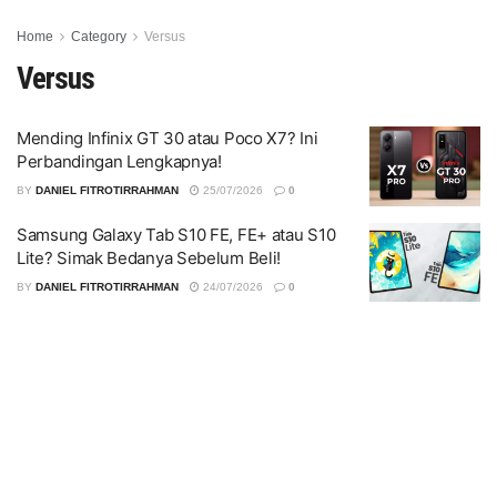
Home
Category
Versus
Versus
Mending Infinix GT 30 atau Poco X7? Ini
Perbandingan Lengkapnya!
BY
DANIEL FITROTIRRAHMAN
25/07/2026
0
Samsung Galaxy Tab S10 FE, FE+ atau S10
Lite? Simak Bedanya Sebelum Beli!
BY
DANIEL FITROTIRRAHMAN
24/07/2026
0