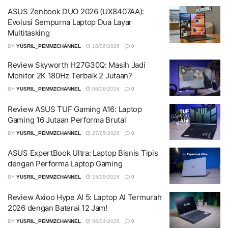
ASUS Zenbook DUO 2026 (UX8407AA):
Evolusi Sempurna Laptop Dua Layar
Multitasking
BY
YUSRIL_PEMMZCHANNEL
10/06/2026
0
Review Skyworth H27G30Q: Masih Jadi
Monitor 2K 180Hz Terbaik 2 Jutaan?
BY
YUSRIL_PEMMZCHANNEL
08/06/2026
0
Review ASUS TUF Gaming A16: Laptop
Gaming 16 Jutaan Performa Brutal
BY
YUSRIL_PEMMZCHANNEL
27/05/2026
0
ASUS ExpertBook Ultra: Laptop Bisnis Tipis
dengan Performa Laptop Gaming
BY
YUSRIL_PEMMZCHANNEL
15/05/2026
0
Review Axioo Hype AI 5: Laptop AI Termurah
2026 dengan Baterai 12 Jam!
BY
YUSRIL_PEMMZCHANNEL
06/04/2026
0