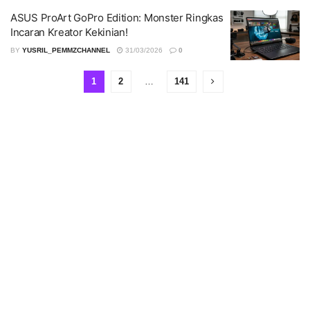
ASUS ProArt GoPro Edition: Monster Ringkas
Incaran Kreator Kekinian!
BY
YUSRIL_PEMMZCHANNEL
31/03/2026
0
1
2
…
141