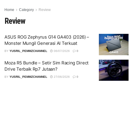
Home
Category
Review
Review
ASUS ROG Zephyrus G14 GA403 (2026) –
Monster Mungil Generasi AI Terkuat
BY
YUSRIL_PEMMZCHANNEL
06/07/2026
0
Moza R5 Bundle – Setir Sim Racing Direct
Drive Terbaik Rp7 Jutaan?
BY
YUSRIL_PEMMZCHANNEL
27/06/2026
0