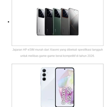
Jajaran HP eSIM murah dari Xiaomi yang dibekali spesifikasi tangguh
untuk melibas game-game berat kompetitif di tahun 2026.