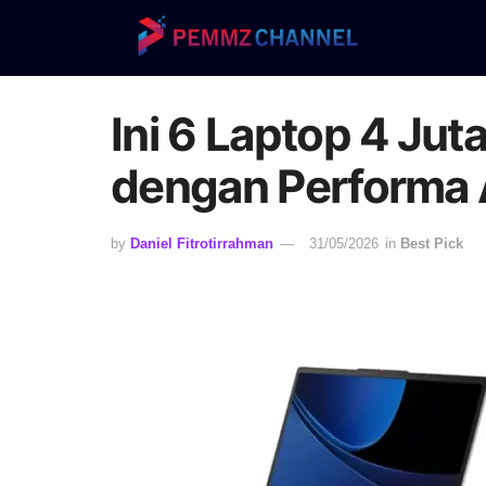
Ini 6 Laptop 4 Jut
dengan Performa 
by
Daniel Fitrotirrahman
31/05/2026
in
Best Pick