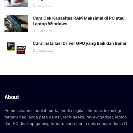
07/11/2017
Cara Cek Kapasitas RAM Maksimal di PC atau
Laptop Windows
30/07/2021
Cara Installasi Driver GPU yang Baik dan Benar
07/02/2013
About
Pemmzchannel adalah portal media digital informasi teknologi
terbaru bagi anda para gamer, tech-geeks, review gadget, laptop
dan PC desktop gaming terbaru,serta berita unik seputar dunia IT.