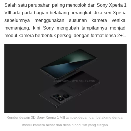
Salah satu perubahan paling mencolok dari Sony Xperia 1
VIII ada pada bagian belakang perangkat. Jika seri Xperia
sebelumnya menggunakan susunan kamera vertikal
memanjang, kini Sony mengubah tampilannya menjadi
modul kamera berbentuk persegi dengan format lensa 2+1.
Render desain 3D Sony Xperia 1 VIII tampak depan dan belakang dengan
modul kamera besar dan desain bodi flat yang elegan.