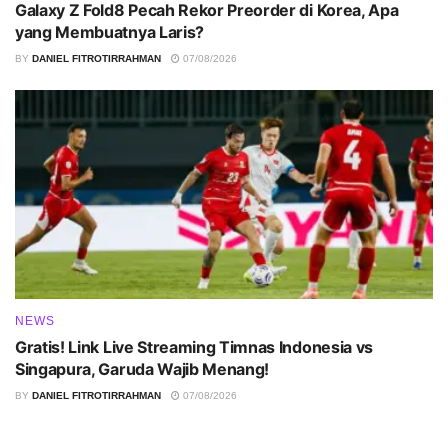
Galaxy Z Fold8 Pecah Rekor Preorder di Korea, Apa
yang Membuatnya Laris?
BY
DANIEL FITROTIRRAHMAN
07/08/2026
NEWS
Gratis! Link Live Streaming Timnas Indonesia vs
Singapura, Garuda Wajib Menang!
BY
DANIEL FITROTIRRAHMAN
07/08/2026