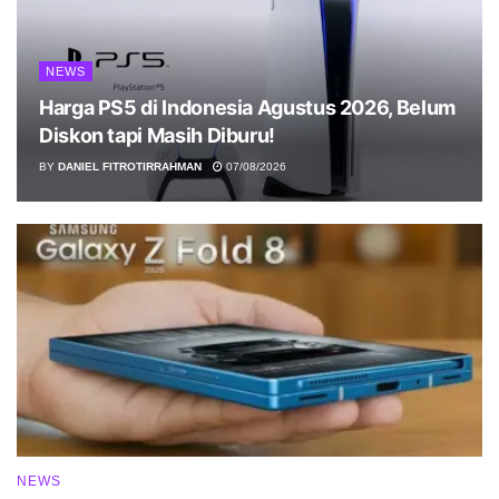
NEWS
Harga PS5 di Indonesia Agustus 2026, Belum
Diskon tapi Masih Diburu!
BY
DANIEL FITROTIRRAHMAN
07/08/2026
NEWS