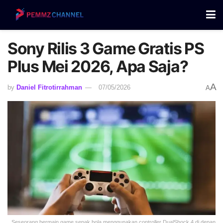
Sony Rilis 3 Game Gratis PS
Plus Mei 2026, Apa Saja?
A
by
Daniel Fitrotirrahman
07/05/2026
A
Seseorang bermain game sepak bola menggunakan controller DualShock 4 di depan