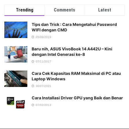
Trending
Comments
Latest
Tips dan Trick : Cara Mengetahui Password
WIFI dengan CMD
05/09/2019
Baru nih, ASUS VivoBook 14 A442U – Kini
dengan Intel Generasi ke-8
07/11/2017
Cara Cek Kapasitas RAM Maksimal di PC atau
Laptop Windows
30/07/2021
Cara Installasi Driver GPU yang Baik dan Benar
07/02/2013