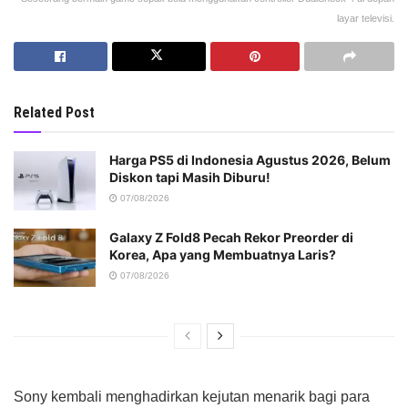
layar televisi.
Related Post
Harga PS5 di Indonesia Agustus 2026, Belum
Diskon tapi Masih Diburu!
07/08/2026
Galaxy Z Fold8 Pecah Rekor Preorder di
Korea, Apa yang Membuatnya Laris?
07/08/2026
Sony kembali menghadirkan kejutan menarik bagi para