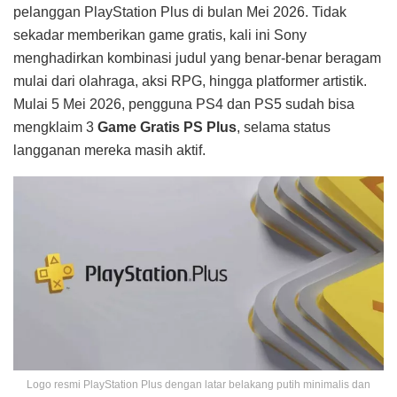
pelanggan PlayStation Plus di bulan Mei 2026. Tidak
sekadar memberikan game gratis, kali ini Sony
menghadirkan kombinasi judul yang benar-benar beragam
mulai dari olahraga, aksi RPG, hingga platformer artistik.
Mulai 5 Mei 2026, pengguna PS4 dan PS5 sudah bisa
mengklaim 3
Game Gratis PS Plus
, selama status
langganan mereka masih aktif.
Logo resmi PlayStation Plus dengan latar belakang putih minimalis dan