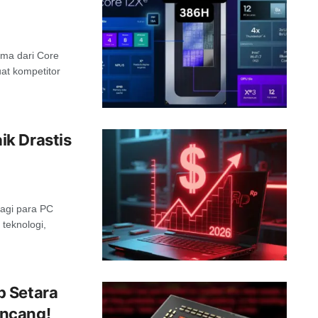
rma dari Core
at kompetitor
k Drastis
agi para PC
teknologi,
p Setara
encang!