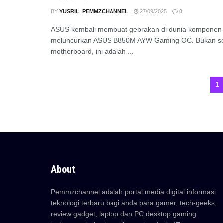
BY
YUSRIL_PEMMZCHANNEL
27/09/2025
0
ASUS kembali membuat gebrakan di dunia komponen
meluncurkan ASUS B850M AYW Gaming OC. Bukan s
motherboard, ini adalah ...
1
About
Pemmzchannel adalah portal media digital informasi
teknologi terbaru bagi anda para gamer, tech-geeks,
review gadget, laptop dan PC desktop gaming