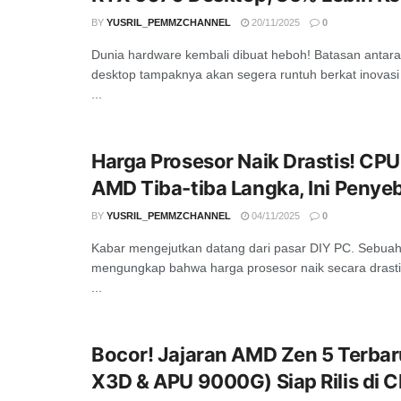
BY
YUSRIL_PEMMZCHANNEL
20/11/2025
0
Dunia hardware kembali dibuat heboh! Batasan antara
desktop tampaknya akan segera runtuh berkat inovasi 
...
Harga Prosesor Naik Drastis! CPU 
AMD Tiba-tiba Langka, Ini Peny
BY
YUSRIL_PEMMZCHANNEL
04/11/2025
0
Kabar mengejutkan datang dari pasar DIY PC. Sebuah
mengungkap bahwa harga prosesor naik secara drastis 
...
Bocor! Jajaran AMD Zen 5 Terba
X3D & APU 9000G) Siap Rilis di 