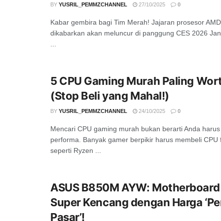
BY
YUSRIL_PEMMZCHANNEL
27/10/2025
0
Kabar gembira bagi Tim Merah! Jajaran prosesor AMD
dikabarkan akan meluncur di panggung CES 2026 Jan
...
5 CPU Gaming Murah Paling Wort
(Stop Beli yang Mahal!)
BY
YUSRIL_PEMMZCHANNEL
24/10/2025
0
Mencari CPU gaming murah bukan berarti Anda haru
performa. Banyak gamer berpikir harus membeli CPU 
seperti Ryzen ...
ASUS B850M AYW: Motherboard 
Super Kencang dengan Harga ‘Pe
Pasar’!