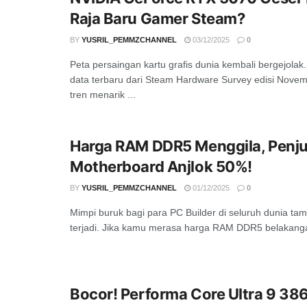
Raja Baru Gamer Steam?
BY
YUSRIL_PEMMZCHANNEL
03/12/2025
0
Peta persaingan kartu grafis dunia kembali bergejolak
data terbaru dari Steam Hardware Survey edisi Nove
tren menarik ...
Harga RAM DDR5 Menggila, Penju
Motherboard Anjlok 50%!
BY
YUSRIL_PEMMZCHANNEL
01/12/2025
0
Mimpi buruk bagi para PC Builder di seluruh dunia t
terjadi. Jika kamu merasa harga RAM DDR5 belakangan
Bocor! Performa Core Ultra 9 38