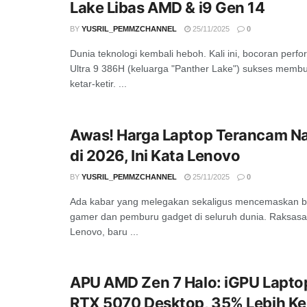
Lake Libas AMD & i9 Gen 14
BY
YUSRIL_PEMMZCHANNEL
25/11/2025
0
Dunia teknologi kembali heboh. Kali ini, bocoran perfo
Ultra 9 386H (keluarga "Panther Lake") sukses membu
ketar-ketir. ...
Awas! Harga Laptop Terancam Nai
di 2026, Ini Kata Lenovo
BY
YUSRIL_PEMMZCHANNEL
25/11/2025
0
Ada kabar yang melegakan sekaligus mencemaskan b
gamer dan pemburu gadget di seluruh dunia. Raksasa 
Lenovo, baru ...
APU AMD Zen 7 Halo: iGPU Lapto
RTX 5070 Desktop, 35% Lebih K