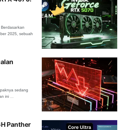
. Berdasarkan
mber 2025, sebuah
alan
ampaknya sedang
 ini ...
6H Panther