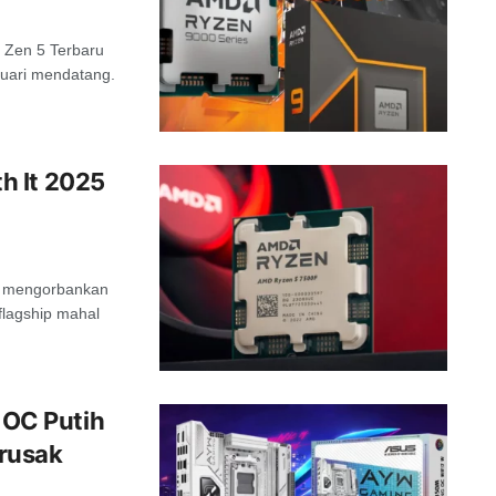
 Zen 5 Terbaru
uari mendatang.
h It 2025
s mengorbankan
flagship mahal
OC Putih
rusak