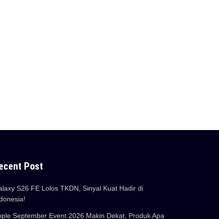
ecent Post
laxy S26 FE Lolos TKDN, Sinyal Kuat Hadir di
donesia!
ple September Event 2026 Makin Dekat, Produk Apa