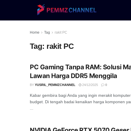
Home
Tag
rakit PC
Tag:
rakit PC
PC Gaming Tanpa RAM: Solusi M
Lawan Harga DDR5 Menggila
BY
YUSRIL_PEMMZCHANNEL
24/12/2025
0
Kabar gembira bagi Anda yang ingin merakit kompute
budget. Di tengah badai kenaikan harga komponen ya
...
NVIDIA GeForce RTX 5070 Geser