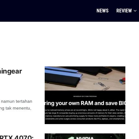
NEWS
REVIEW
aingear
r namun tertahan
ng tak menentu,
 RTX 4070: