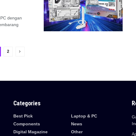
 PC dengan
embarang
2
Categories
R
Best Pick
Laptop & PC
Ga
In
Components
News
Digital Magazine
Other
Ap