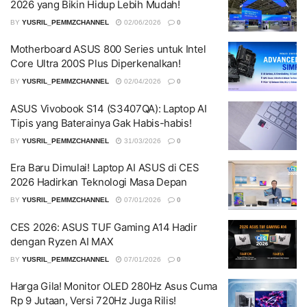
2026 yang Bikin Hidup Lebih Mudah!
BY
YUSRIL_PEMMZCHANNEL
02/06/2026
0
Motherboard ASUS 800 Series untuk Intel
Core Ultra 200S Plus Diperkenalkan!
BY
YUSRIL_PEMMZCHANNEL
02/04/2026
0
ASUS Vivobook S14 (S3407QA): Laptop AI
Tipis yang Baterainya Gak Habis-habis!
BY
YUSRIL_PEMMZCHANNEL
31/03/2026
0
Era Baru Dimulai! Laptop AI ASUS di CES
2026 Hadirkan Teknologi Masa Depan
BY
YUSRIL_PEMMZCHANNEL
07/01/2026
0
CES 2026: ASUS TUF Gaming A14 Hadir
dengan Ryzen AI MAX
BY
YUSRIL_PEMMZCHANNEL
07/01/2026
0
Harga Gila! Monitor OLED 280Hz Asus Cuma
Rp 9 Jutaan, Versi 720Hz Juga Rilis!