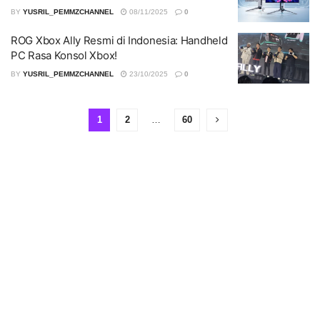
BY
YUSRIL_PEMMZCHANNEL
08/11/2025
0
ROG Xbox Ally Resmi di Indonesia: Handheld
PC Rasa Konsol Xbox!
BY
YUSRIL_PEMMZCHANNEL
23/10/2025
0
1
2
…
60