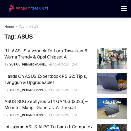
Home
Tag
ASUS
Tag:
ASUS
Rilis! ASUS Vivobook Terbaru Tawarkan 6
Warna Trendy & Opsi Chipset AI
BY
YUSRIL_PEMMZCHANNEL
05/08/2026
0
Hands On ASUS Expertbook P5 G2: Tipis,
Tangguh & Upgradeable!
BY
YUSRIL_PEMMZCHANNEL
23/07/2026
0
ASUS ROG Zephyrus G14 GA403 (2026) –
Monster Mungil Generasi AI Terkuat
BY
YUSRIL_PEMMZCHANNEL
06/07/2026
0
Ini Jajaran ASUS AI PC Terbaru di Computex