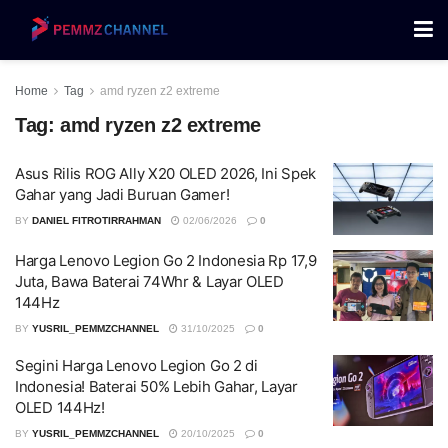
Home
Tag
amd ryzen z2 extreme
Tag:
amd ryzen z2 extreme
Asus Rilis ROG Ally X20 OLED 2026, Ini Spek
Gahar yang Jadi Buruan Gamer!
BY
DANIEL FITROTIRRAHMAN
02/06/2026
0
Harga Lenovo Legion Go 2 Indonesia Rp 17,9
Juta, Bawa Baterai 74Whr & Layar OLED
144Hz
BY
YUSRIL_PEMMZCHANNEL
31/10/2025
0
Segini Harga Lenovo Legion Go 2 di
Indonesia! Baterai 50% Lebih Gahar, Layar
OLED 144Hz!
BY
YUSRIL_PEMMZCHANNEL
20/10/2025
0