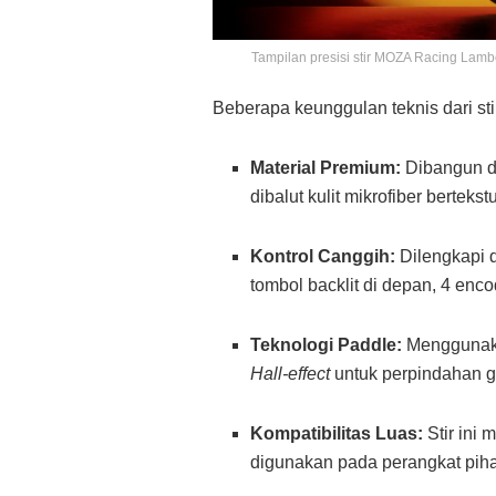
Tampilan presisi stir MOZA Racing Lambo
Beberapa keunggulan teknis dari stir 
Material Premium:
Dibangun de
dibalut kulit mikrofiber bertek
Kontrol Canggih:
Dilengkapi d
tombol backlit di depan, 4 enc
Teknologi Paddle:
Menggunaka
Hall-effect
untuk perpindahan gi
Kompatibilitas Luas:
Stir ini
digunakan pada perangkat pih