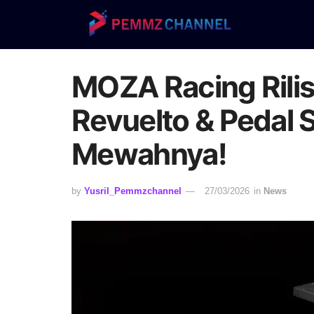
MOZA Racing Rilis
Revuelto & Pedal 
Mewahnya!
by
Yusril_Pemmzchannel
27/03/2026
in
News