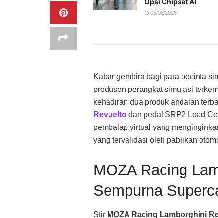
Opsi Chipset AI
05/08/2026
Kabar gembira bagi para pecinta sim
produsen perangkat simulasi terk
kehadiran dua produk andalan terbar
Revuelto
dan pedal SRP2 Load Cel
pembalap virtual yang menginginka
yang tervalidasi oleh pabrikan otomo
MOZA Racing Lamb
Sempurna Superc
Stir
MOZA Racing Lamborghini Re