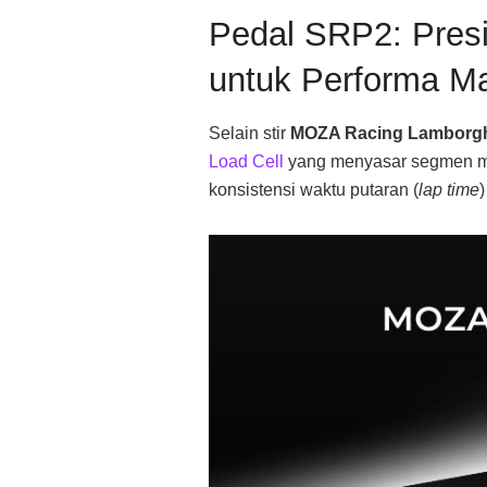
Pedal SRP2: Pres
untuk Performa M
Selain stir
MOZA Racing Lamborgh
Load Cell
yang menyasar segmen 
konsistensi waktu putaran (
lap time