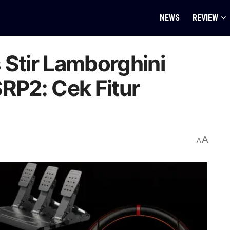
NEWS
REVIEW
 Stir Lamborghini
SRP2: Cek Fitur
A
A