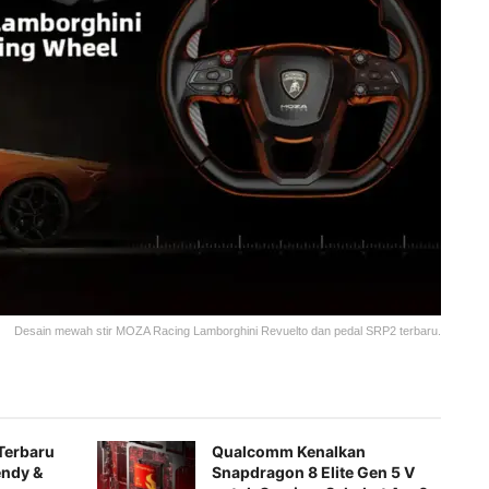
Desain mewah stir MOZA Racing Lamborghini Revuelto dan pedal SRP2 terbaru.
Terbaru
Qualcomm Kenalkan
endy &
Snapdragon 8 Elite Gen 5 V