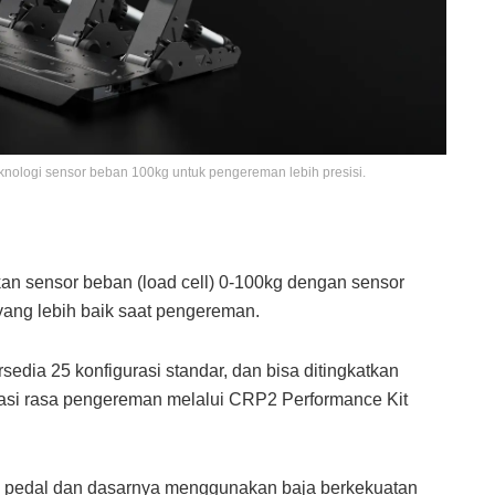
nologi sensor beban 100kg untuk pengereman lebih presisi.
 sensor beban (load cell) 0-100kg dengan sensor
 yang lebih baik saat pengereman
.
sedia 25 konfigurasi standar, dan bisa ditingkatkan
nasi rasa pengereman melalui CRP2 Performance Kit
 pedal dan dasarnya menggunakan baja berkekuatan