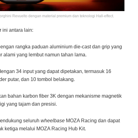
rghini Revuelto dengan material premium dan teknologi Hall-effect.
ini antara lain:
ngan rangka paduan aluminium die-cast dan grip yang
stur alami yang lembut namun tahan lama
.
engan 34 input yang dapat dipetakan, termasuk 16
oder putar, dan 10 tombol belakang
.
n bahan karbon fiber 3K dengan mekanisme magnetik
gi yang tajam dan presisi
.
 mendukung seluruh
wheelbase
MOZA Racing dan dapat
ak ketiga melalui MOZA Racing Hub Kit
.