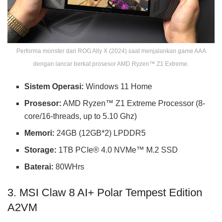
Performa monster dari ROG Ally X (2024) saat menjalankan game AAA
dengan lancar berkat prosesor AMD Ryzen™ Z1 Extreme.
Sistem Operasi:
Windows 11 Home
Prosesor:
AMD Ryzen™ Z1 Extreme Processor (8-
core/16-threads, up to 5.10 Ghz)
Memori:
24GB (12GB*2) LPDDR5
Storage:
1TB PCIe® 4.0 NVMe™ M.2 SSD
Baterai:
80WHrs
3. MSI Claw 8 AI+ Polar Tempest Edition
A2VM