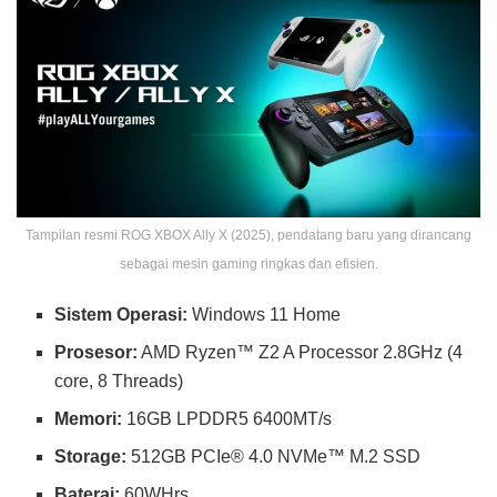
Tampilan resmi ROG XBOX Ally X (2025), pendatang baru yang dirancang
sebagai mesin gaming ringkas dan efisien.
Sistem Operasi:
Windows 11 Home
Prosesor:
AMD Ryzen™ Z2 A Processor 2.8GHz (4
core, 8 Threads)
Memori:
16GB LPDDR5 6400MT/s
Storage:
512GB PCIe® 4.0 NVMe™ M.2 SSD
Baterai:
60WHrs