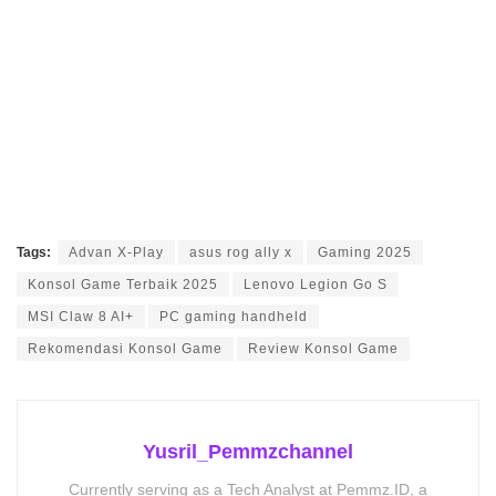
Tags:
Advan X-Play
asus rog ally x
Gaming 2025
Konsol Game Terbaik 2025
Lenovo Legion Go S
MSI Claw 8 AI+
PC gaming handheld
Rekomendasi Konsol Game
Review Konsol Game
Yusril_Pemmzchannel
Currently serving as a Tech Analyst at Pemmz.ID, a