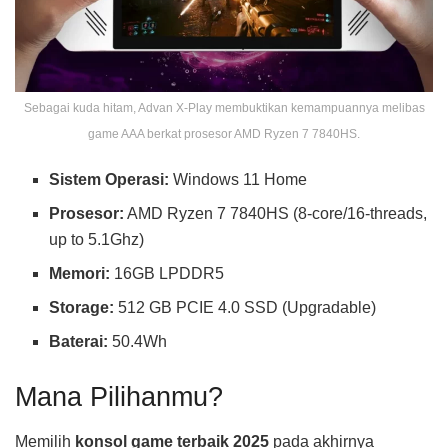
Sebagai kuda hitam, Advan X-Play membuktikan kemampuannya melibas
game AAA berkat prosesor AMD Ryzen 7 7840HS.
Sistem Operasi:
Windows 11 Home
Prosesor:
AMD Ryzen 7 7840HS (8-core/16-threads,
up to 5.1Ghz)
Memori:
16GB LPDDR5
Storage:
512 GB PCIE 4.0 SSD (Upgradable)
Baterai:
50.4Wh
Mana Pilihanmu?
Memilih
konsol game terbaik 2025
pada akhirnya