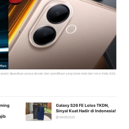
) dipastikan punya desain dan spesifikasi yang beda total dari versi India (kiri).
aming
Galaxy S26 FE Lolos TKDN,
Sinyal Kuat Hadir di Indonesia!
jib
06/08/2026