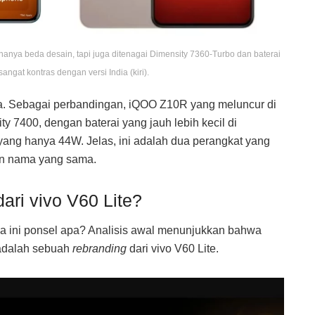
hanya beda desain, tapi juga ditenagai Dimensity 7360-Turbo dan baterai
angat kontras dengan versi India (kiri).
dia. Sebagai perbandingan, iQOO Z10R yang meluncur di
y 7400, dengan baterai yang jauh lebih kecil di
ang hanya 44W. Jelas, ini adalah dua perangkat yang
n nama yang sama.
ari vivo V60 Lite?
nya ini ponsel apa? Analisis awal menunjukkan bahwa
adalah sebuah
rebranding
dari vivo V60 Lite.