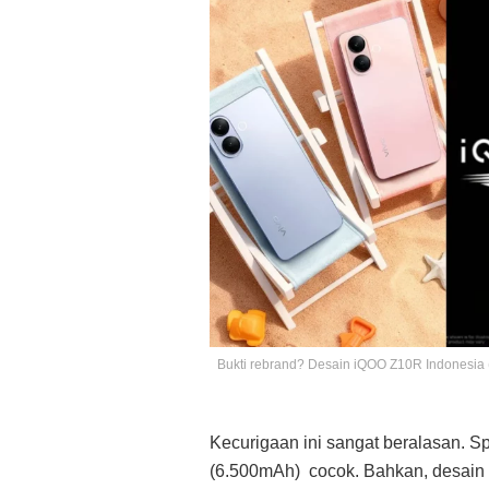
Bukti rebrand? Desain iQOO Z10R Indonesia (
Kecurigaan ini sangat beralasan. Sp
(6.500mAh) cocok. Bahkan, desain c