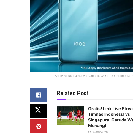
Aneh! Meski namanya sama, iQOO Z10R Indonesia (kanan
Related Post
Gratis! Link Live Stre
Timnas Indonesia vs
Singapura, Garuda Wa
Menang!
07/08/2026