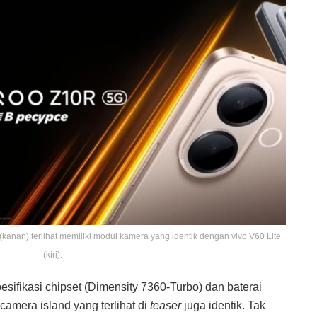
kanan) terlihat memiliki modul kamera yang identik dengan vivo V60 Lite
(kiri).
esifikasi chipset (Dimensity 7360-Turbo) dan baterai
amera island yang terlihat di
teaser
juga identik. Tak