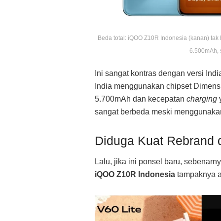
Beda total: iQOO Z10R Indonesia (kanan) tak 
6.500mAh, s
Ini sangat kontras dengan versi In
India menggunakan chipset Dimensit
5.700mAh dan kecepatan
charging
y
sangat berbeda meski menggunaka
Diduga Kuat Rebrand d
Lalu, jika ini ponsel baru, sebenar
iQOO Z10R Indonesia
tampaknya 