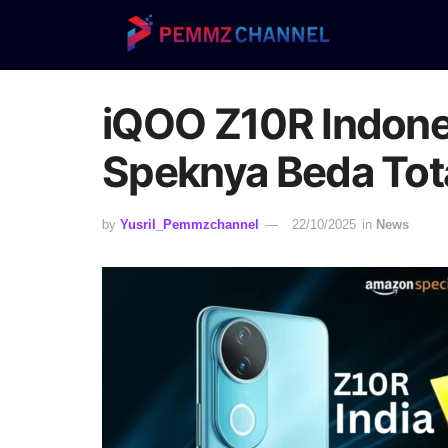
iQOO Z10R Indonesi
Speknya Beda Total
by
Yusril_Pemmzchannel
22/10/2025
in
News