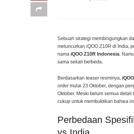
Sebuah strategi membingungkan dat
meluncurkan iQOO Z10R di India, 
nama
iQOO Z10R Indonesia
. Namu
sama sekali berbeda.
Berdasarkan
teaser
resminya,
iQOO
order
mulai 23 Oktober, dengan penj
Oktober. Meski belum semua detail 
cukup untuk membuktikan bahwa ini
Perbedaan Spesif
vs India