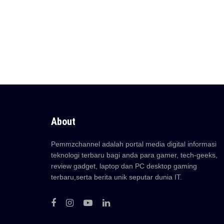
About
Pemmzchannel adalah portal media digital informasi
teknologi terbaru bagi anda para gamer, tech-geeks,
review gadget, laptop dan PC desktop gaming
terbaru,serta berita unik seputar dunia IT.