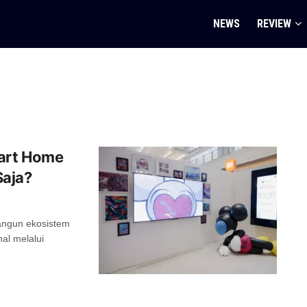
NEWS
REVIEW
mart Home
Saja?
angun ekosistem
al melalui