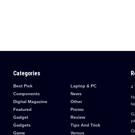
Categories
R
Best Pick
Laptop & PC
4 
Components
News
Ha
Digital Magazine
Other
ta
Featured
Promo
Ga
Gadget
Review
y
Gadgets
Tips And Trick
Gr
Game
Versus