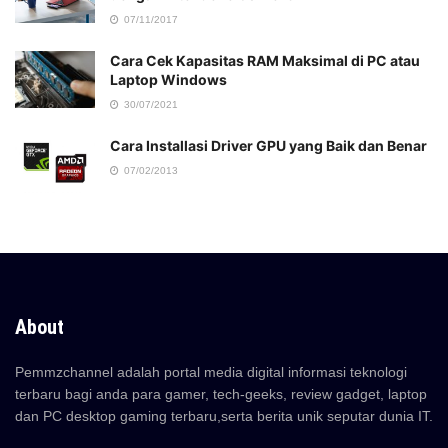
07/11/2017
Cara Cek Kapasitas RAM Maksimal di PC atau
Laptop Windows
30/07/2021
Cara Installasi Driver GPU yang Baik dan Benar
07/02/2013
About
Pemmzchannel adalah portal media digital informasi teknologi
terbaru bagi anda para gamer, tech-geeks, review gadget, laptop
dan PC desktop gaming terbaru,serta berita unik seputar dunia IT.