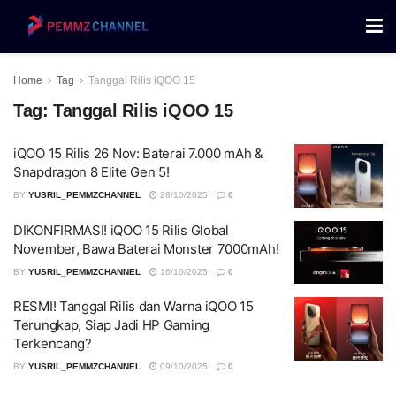
Home
Tag
Tanggal Rilis iQOO 15
Tag:
Tanggal Rilis iQOO 15
iQOO 15 Rilis 26 Nov: Baterai 7.000 mAh &
Snapdragon 8 Elite Gen 5!
BY
YUSRIL_PEMMZCHANNEL
28/10/2025
0
DIKONFIRMASI! iQOO 15 Rilis Global
November, Bawa Baterai Monster 7000mAh!
BY
YUSRIL_PEMMZCHANNEL
16/10/2025
0
RESMI! Tanggal Rilis dan Warna iQOO 15
Terungkap, Siap Jadi HP Gaming
Terkencang?
BY
YUSRIL_PEMMZCHANNEL
09/10/2025
0