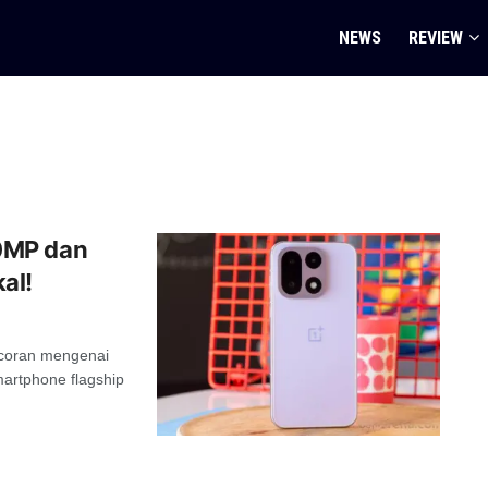
NEWS
REVIEW
0MP dan
al!
ocoran mengenai
martphone flagship