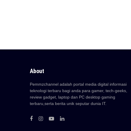
About
Pemmzchannel adalah portal media digital informasi
teknologi terbaru bagi anda para gamer, tech-geeks,
review gadget, laptop dan PC desktop gaming
terbaru,serta berita unik seputar dunia IT.