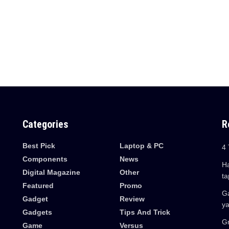
Categories
R
Best Pick
Laptop & PC
4 
Components
News
Ha
Digital Magazine
Other
ta
Featured
Promo
Ga
Gadget
Review
y
Gadgets
Tips And Trick
Gr
Game
Versus