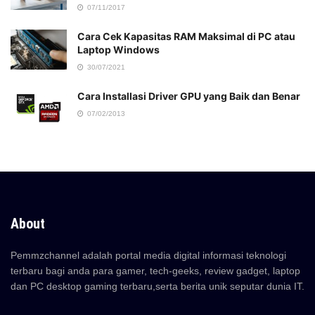
07/11/2017
Cara Cek Kapasitas RAM Maksimal di PC atau
Laptop Windows
30/07/2021
Cara Installasi Driver GPU yang Baik dan Benar
07/02/2013
About
Pemmzchannel adalah portal media digital informasi teknologi
terbaru bagi anda para gamer, tech-geeks, review gadget, laptop
dan PC desktop gaming terbaru,serta berita unik seputar dunia IT.