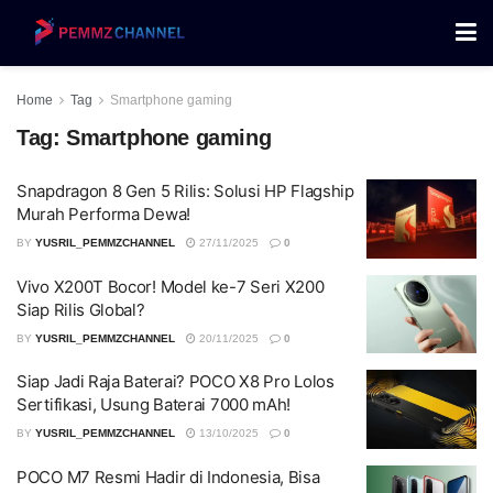
Home
Tag
Smartphone gaming
Tag:
Smartphone gaming
Snapdragon 8 Gen 5 Rilis: Solusi HP Flagship
Murah Performa Dewa!
BY
YUSRIL_PEMMZCHANNEL
27/11/2025
0
Vivo X200T Bocor! Model ke-7 Seri X200
Siap Rilis Global?
BY
YUSRIL_PEMMZCHANNEL
20/11/2025
0
Siap Jadi Raja Baterai? POCO X8 Pro Lolos
Sertifikasi, Usung Baterai 7000 mAh!
BY
YUSRIL_PEMMZCHANNEL
13/10/2025
0
POCO M7 Resmi Hadir di Indonesia, Bisa