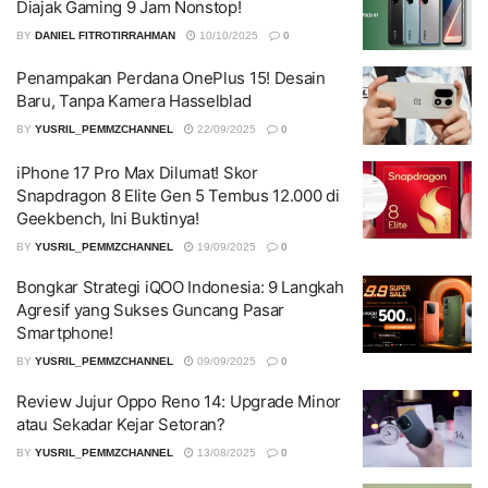
Diajak Gaming 9 Jam Nonstop!
BY
DANIEL FITROTIRRAHMAN
10/10/2025
0
Penampakan Perdana OnePlus 15! Desain
Baru, Tanpa Kamera Hasselblad
BY
YUSRIL_PEMMZCHANNEL
22/09/2025
0
iPhone 17 Pro Max Dilumat! Skor
Snapdragon 8 Elite Gen 5 Tembus 12.000 di
Geekbench, Ini Buktinya!
BY
YUSRIL_PEMMZCHANNEL
19/09/2025
0
Bongkar Strategi iQOO Indonesia: 9 Langkah
Agresif yang Sukses Guncang Pasar
Smartphone!
BY
YUSRIL_PEMMZCHANNEL
09/09/2025
0
Review Jujur Oppo Reno 14: Upgrade Minor
atau Sekadar Kejar Setoran?
BY
YUSRIL_PEMMZCHANNEL
13/08/2025
0