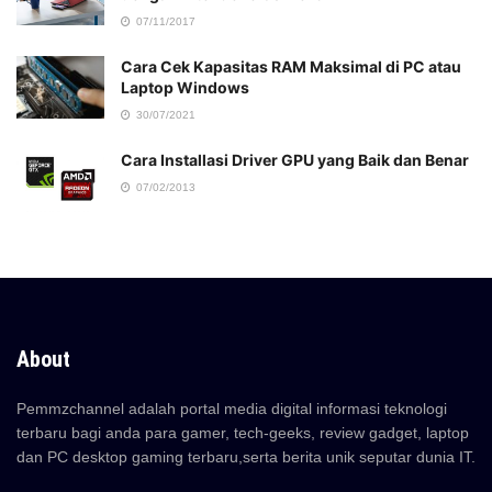
07/11/2017
Cara Cek Kapasitas RAM Maksimal di PC atau
Laptop Windows
30/07/2021
Cara Installasi Driver GPU yang Baik dan Benar
07/02/2013
About
Pemmzchannel adalah portal media digital informasi teknologi
terbaru bagi anda para gamer, tech-geeks, review gadget, laptop
dan PC desktop gaming terbaru,serta berita unik seputar dunia IT.