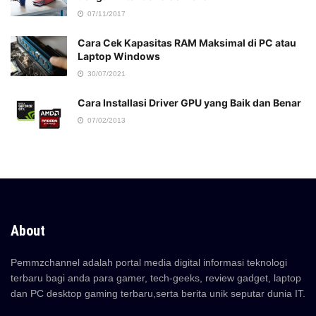
07/11/2017
Cara Cek Kapasitas RAM Maksimal di PC atau
Laptop Windows
30/07/2021
Cara Installasi Driver GPU yang Baik dan Benar
07/02/2013
About
Pemmzchannel adalah portal media digital informasi teknologi
terbaru bagi anda para gamer, tech-geeks, review gadget, laptop
dan PC desktop gaming terbaru,serta berita unik seputar dunia IT.