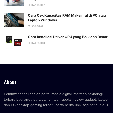
07/11/2017
Cara Cek Kapasitas RAM Maksimal di PC atau
Laptop Windows
30/07/2021
Cara Installasi Driver GPU yang Baik dan Benar
07/02/2013
About
Pemmzchannel adalah portal media digital informasi teknologi
terbaru bagi anda para gamer, tech-geeks, review gadget, laptop
dan PC desktop gaming terbaru,serta berita unik seputar dunia IT.