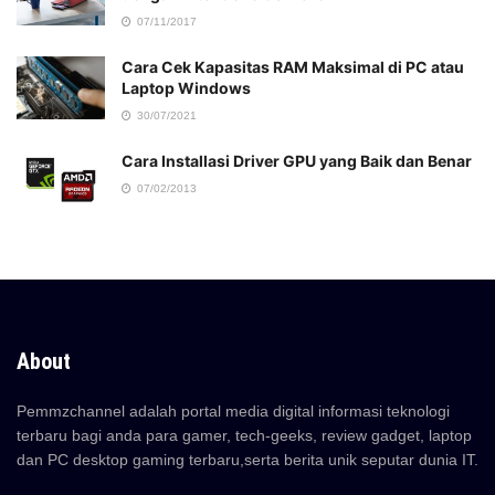
07/11/2017
Cara Cek Kapasitas RAM Maksimal di PC atau
Laptop Windows
30/07/2021
Cara Installasi Driver GPU yang Baik dan Benar
07/02/2013
About
Pemmzchannel adalah portal media digital informasi teknologi
terbaru bagi anda para gamer, tech-geeks, review gadget, laptop
dan PC desktop gaming terbaru,serta berita unik seputar dunia IT.