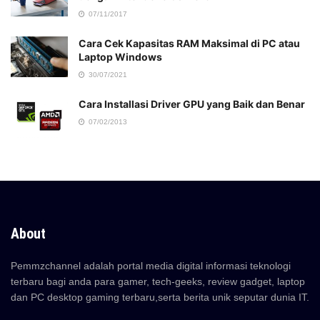
07/11/2017
Cara Cek Kapasitas RAM Maksimal di PC atau
Laptop Windows
30/07/2021
Cara Installasi Driver GPU yang Baik dan Benar
07/02/2013
About
Pemmzchannel adalah portal media digital informasi teknologi
terbaru bagi anda para gamer, tech-geeks, review gadget, laptop
dan PC desktop gaming terbaru,serta berita unik seputar dunia IT.