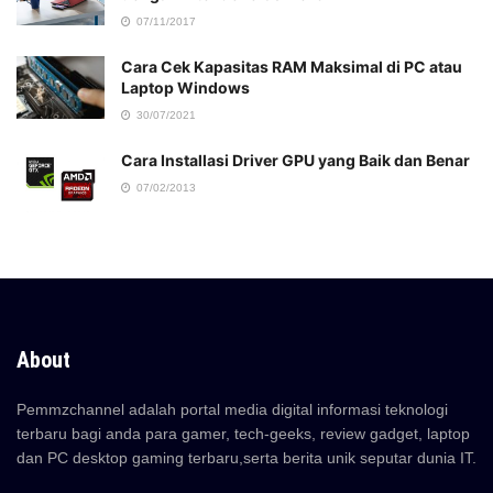
07/11/2017
Cara Cek Kapasitas RAM Maksimal di PC atau
Laptop Windows
30/07/2021
Cara Installasi Driver GPU yang Baik dan Benar
07/02/2013
About
Pemmzchannel adalah portal media digital informasi teknologi
terbaru bagi anda para gamer, tech-geeks, review gadget, laptop
dan PC desktop gaming terbaru,serta berita unik seputar dunia IT.