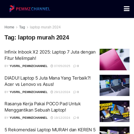
Home
Tag
laptop murah 2024
Tag:
laptop murah 2024
Infinix Inbook X2 2025: Laptop 7 Juta dengan
Fitur Melimpah!
BY
YUSRIL_PEMMZCHANNEL
07/05/2025
0
DIADU! Laptop 5 Juta Mana Yang Terbaik?!
Acer vs Lenovo vs Asus!
BY
YUSRIL_PEMMZCHANNEL
29/12/2024
0
Rasanya Kerja Pakai POCO Pad Untuk
Menggantikan Sebuah Laptop!
BY
YUSRIL_PEMMZCHANNEL
19/12/2024
0
5 Rekomendasi Laptop MURAH dan KEREN 5