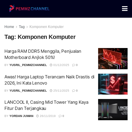
Home
Tag
Komponen Komputer
Tag:
Komponen Komputer
Harga RAM DDR5 Menggila, Penjualan
Motherboard Anjlok 50%!
BY
YUSRIL_PEMMZCHANNEL
01/12/2025
0
Awas! Harga Laptop Terancam Naik Drastis di
2026, Ini Kata Lenovo
BY
YUSRIL_PEMMZCHANNEL
25/11/2025
0
LANCOOL II, Casing Mid Tower Yang Kaya
Fitur Dan Terjangkau
BY
YORDAN JUWAN
26/11/2019
0