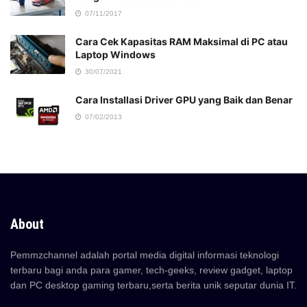
07/11/2017
Cara Cek Kapasitas RAM Maksimal di PC atau
Laptop Windows
30/07/2021
Cara Installasi Driver GPU yang Baik dan Benar
07/02/2013
About
Pemmzchannel adalah portal media digital informasi teknologi
terbaru bagi anda para gamer, tech-geeks, review gadget, laptop
dan PC desktop gaming terbaru,serta berita unik seputar dunia IT.