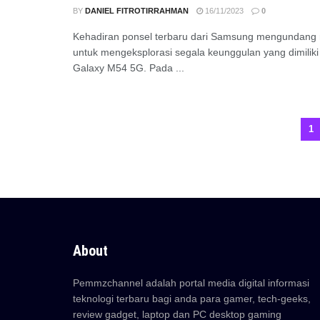
BY
DANIEL FITROTIRRAHMAN
16/11/2023
0
Kehadiran ponsel terbaru dari Samsung mengundang
untuk mengeksplorasi segala keunggulan yang dimilik
Galaxy M54 5G. Pada ...
1
About
Pemmzchannel adalah portal media digital informasi
teknologi terbaru bagi anda para gamer, tech-geeks,
review gadget, laptop dan PC desktop gaming