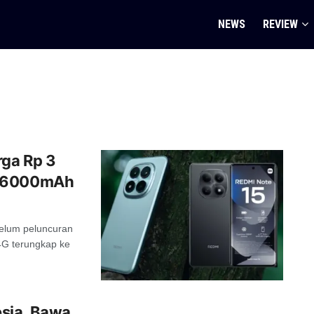
NEWS
REVIEW
rga Rp 3
i 6000mAh
elum peluncuran
 4G terungkap ke
esia, Bawa