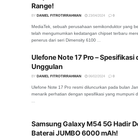
Range!
BY
DANIEL FITROTIRRAHMAN
23/04/2024
0
MediaTek, sebuah perusahaan semikonduktor yang ber
telah mengumumkan kedatangan chipset terbaru mer
penerus dari seri Dimensity 6100 ...
Ulefone Note 17 Pro – Spesifikasi 
Unggulan
BY
DANIEL FITROTIRRAHMAN
06/02/2024
0
Ulefone Note 17 Pro resmi diluncurkan pada bulan Janu
menarik perhatian dengan spesifikasi yang mumpuni d
...
Samsung Galaxy M54 5G Hadir 
Baterai JUMBO 6000 mAh!