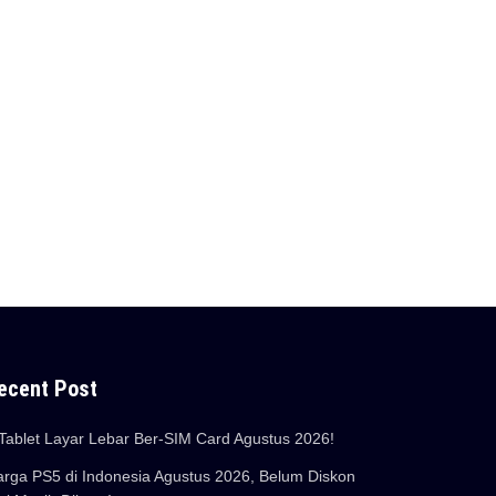
ecent Post
Tablet Layar Lebar Ber-SIM Card Agustus 2026!
rga PS5 di Indonesia Agustus 2026, Belum Diskon