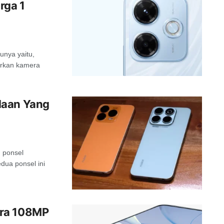
rga 1
unya yaitu,
arkan kamera
daan Yang
n ponsel
dua ponsel ini
era 108MP