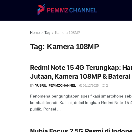
Home
Tag
Kamera 108MP
Tag:
Kamera 108MP
Redmi Note 15 4G Terungkap: Ha
Jutaan, Kamera 108MP & Batera
BY
YUSRIL_PEMMZCHANNEL
03/12/2025
2
Fenomena pengungkapan spesifikasi smartphone seb
kembali terjadi. Kali ini, detail lengkap Redmi Note 15
publik. Ponsel ...
Nubia Focus 2 5G Resmi di Indon