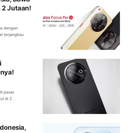
 2 Jutaan!
ya dengan
t terjangkau.
i
inya!
di pasar
l di 2 ...
ndonesia,