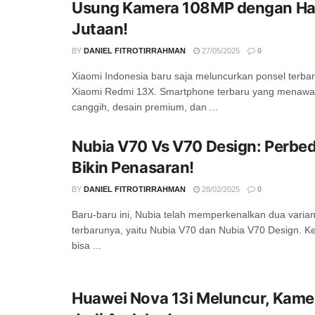
Usung Kamera 108MP dengan Ha
Jutaan!
BY
DANIEL FITROTIRRAHMAN
27/05/2025
0
Xiaomi Indonesia baru saja meluncurkan ponsel terbar
Xiaomi Redmi 13X. Smartphone terbaru yang menaw
canggih, desain premium, dan ...
Nubia V70 Vs V70 Design: Perbe
Bikin Penasaran!
BY
DANIEL FITROTIRRAHMAN
28/02/2025
0
Baru-baru ini, Nubia telah memperkenalkan dua varia
terbarunya, yaitu Nubia V70 dan Nubia V70 Design. Ke
bisa ...
Huawei Nova 13i Meluncur, Kam