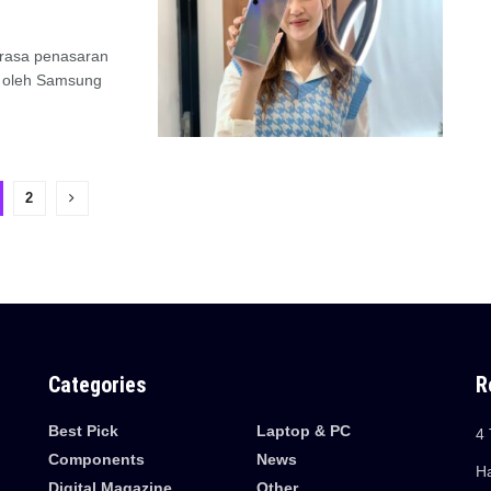
 rasa penasaran
i oleh Samsung
2
Categories
R
Best Pick
Laptop & PC
4 
Components
News
Ha
Digital Magazine
Other