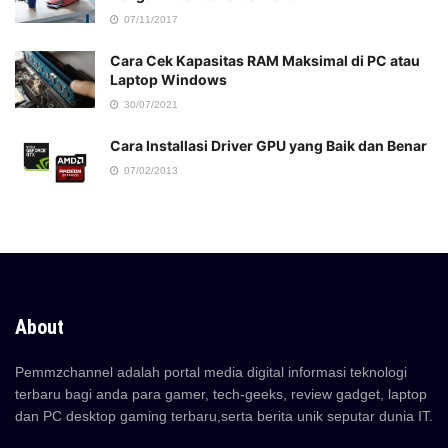
07/11/2017
Cara Cek Kapasitas RAM Maksimal di PC atau
Laptop Windows
30/07/2021
Cara Installasi Driver GPU yang Baik dan Benar
07/02/2013
About
Pemmzchannel adalah portal media digital informasi teknologi
terbaru bagi anda para gamer, tech-geeks, review gadget, laptop
dan PC desktop gaming terbaru,serta berita unik seputar dunia IT.