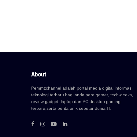
About
Pemmzchannel adalah portal media digital informasi
teknologi terbaru bagi anda para gamer, tech-geeks,
review gadget, laptop dan PC desktop gaming
terbaru,serta berita unik seputar dunia IT.