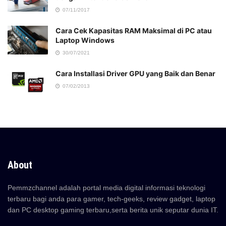
07/11/2017
Cara Cek Kapasitas RAM Maksimal di PC atau
Laptop Windows
30/07/2021
Cara Installasi Driver GPU yang Baik dan Benar
07/02/2013
About
Pemmzchannel adalah portal media digital informasi teknologi
terbaru bagi anda para gamer, tech-geeks, review gadget, laptop
dan PC desktop gaming terbaru,serta berita unik seputar dunia IT.