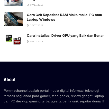
07/11/2017
Cara Cek Kapasitas RAM Maksimal di PC atau
Laptop Windows
30/07/2021
Cara Installasi Driver GPU yang Baik dan Benar
07/02/2013
About
Pemmzchannel adalah portal media digital informasi teknologi
terbaru bagi anda para gamer, tech-geeks, review gadget, laptop
dan PC desktop gaming terbaru,serta berita unik seputar dunia IT.