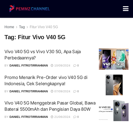
Home
Tag
Fitur Vivo V40 5G
Tag:
Fitur Vivo V40 5G
Vivo V40 5G vs Vivo V30 5G, Apa Saja
Perbedaannya?
BY
DANIEL FITROTIRRAHMAN
10/09/2024
0
Promo Menarik Pre-Order vivo V40 5G di
Indonesia, Cek Selengkapnya!
BY
DANIEL FITROTIRRAHMAN
07/09/2024
0
Vivo V40 5G Menggebrak Pasar Global, Bawa
Baterai 5500mAh dan Pengisian Daya 80W
BY
DANIEL FITROTIRRAHMAN
21/06/2024
0