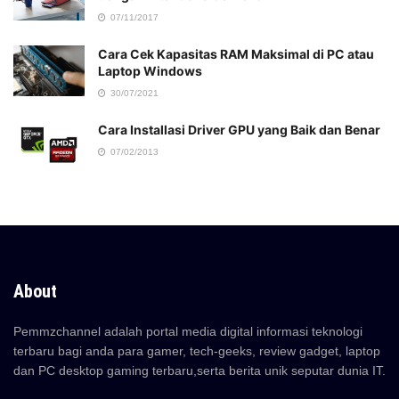
07/11/2017
Cara Cek Kapasitas RAM Maksimal di PC atau
Laptop Windows
30/07/2021
Cara Installasi Driver GPU yang Baik dan Benar
07/02/2013
About
Pemmzchannel adalah portal media digital informasi teknologi
terbaru bagi anda para gamer, tech-geeks, review gadget, laptop
dan PC desktop gaming terbaru,serta berita unik seputar dunia IT.