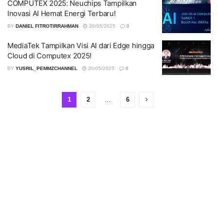
COMPUTEX 2025: Neuchips Tampilkan
Inovasi AI Hemat Energi Terbaru!
BY
DANIEL FITROTIRRAHMAN
20/05/2025
0
MediaTek Tampilkan Visi AI dari Edge hingga
Cloud di Computex 2025!
BY
YUSRIL_PEMMZCHANNEL
20/05/2025
0
1
2
…
6