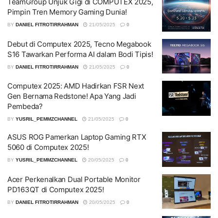
TeamGroup Unjuk Gigi di COMPUTEX 2025,
Pimpin Tren Memory Gaming Dunia!
BY
DANIEL FITROTIRRAHMAN
21/05/2025
0
Debut di Computex 2025, Tecno Megabook
S16 Tawarkan Performa AI dalam Bodi Tipis!
BY
DANIEL FITROTIRRAHMAN
21/05/2025
0
Computex 2025: AMD Hadirkan FSR Next
Gen Bernama Redstone! Apa Yang Jadi
Pembeda?
BY
YUSRIL_PEMMZCHANNEL
21/05/2025
0
ASUS ROG Pamerkan Laptop Gaming RTX
5060 di Computex 2025!
BY
YUSRIL_PEMMZCHANNEL
20/05/2025
0
Acer Perkenalkan Dual Portable Monitor
PD163QT di Computex 2025!
BY
DANIEL FITROTIRRAHMAN
20/05/2025
0