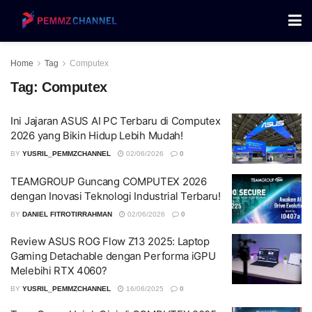
Home
Tag
Computex
Tag:
Computex
Ini Jajaran ASUS AI PC Terbaru di Computex
2026 yang Bikin Hidup Lebih Mudah!
BY
YUSRIL_PEMMZCHANNEL
02/06/2026
0
TEAMGROUP Guncang COMPUTEX 2026
dengan Inovasi Teknologi Industrial Terbaru!
BY
DANIEL FITROTIRRAHMAN
02/06/2026
0
Review ASUS ROG Flow Z13 2025: Laptop
Gaming Detachable dengan Performa iGPU
Melebihi RTX 4060?
BY
YUSRIL_PEMMZCHANNEL
16/06/2025
0