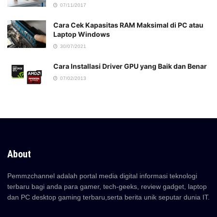
07/11/2017
Cara Cek Kapasitas RAM Maksimal di PC atau
Laptop Windows
30/07/2021
Cara Installasi Driver GPU yang Baik dan Benar
07/02/2013
About
Pemmzchannel adalah portal media digital informasi teknologi
terbaru bagi anda para gamer, tech-geeks, review gadget, laptop
dan PC desktop gaming terbaru,serta berita unik seputar dunia IT.