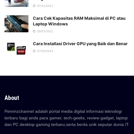
07/11/2017
Cara Cek Kapasitas RAM Maksimal di PC atau
Laptop Windows
30/07/2021
Cara Installasi Driver GPU yang Baik dan Benar
07/02/2013
About
Pemmzchannel adalah portal media digital informasi teknologi
terbaru bagi anda para gamer, tech-geeks, review gadget, laptop
dan PC desktop gaming terbaru,serta berita unik seputar dunia IT.