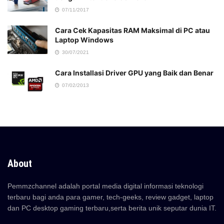
07/11/2017
Cara Cek Kapasitas RAM Maksimal di PC atau
Laptop Windows
30/07/2021
Cara Installasi Driver GPU yang Baik dan Benar
07/02/2013
About
Pemmzchannel adalah portal media digital informasi teknologi
terbaru bagi anda para gamer, tech-geeks, review gadget, laptop
dan PC desktop gaming terbaru,serta berita unik seputar dunia IT.