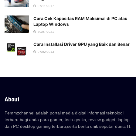
07/11/2017
Cara Cek Kapasitas RAM Maksimal di PC atau
Laptop Windows
30/07/2021
Cara Installasi Driver GPU yang Baik dan Benar
07/02/2013
About
Pemmzchannel adalah portal media digital informasi teknologi
terbaru bagi anda para gamer, tech-geeks, review gadget, laptop
dan PC desktop gaming terbaru,serta berita unik seputar dunia IT.