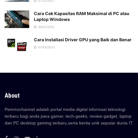
07/11/2017
Cara Cek Kapasitas RAM Maksimal di PC atau
Laptop Windows
30/07/2021
Cara Installasi Driver GPU yang Baik dan Benar
07/02/2013
About
Pemmzchannel adalah portal media digital informasi teknologi
terbaru bagi anda para gamer, tech-geeks, review gadget, laptop
dan PC desktop gaming terbaru,serta berita unik seputar dunia IT.