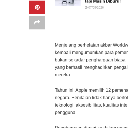
tapi Masih Diburu!
07/08/2026
Menjelang perhelatan akbar World
kembali mengumumkan para peme
bukan sekadar penghargaan biasa, 
yang berhasil menghadirkan pengala
mereka.
Tahun ini, Apple memilih 12 pemenang
negara. Penilaian tidak hanya berfo
teknologi, aksesibilitas, kualitas i
pengguna.
Penghargaan dibagi ke dalam ena