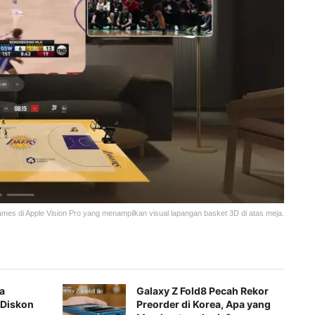
ames di Apple Vision Pro yang menampilkan visual lapangan basket 3D di atas meja.
a
Galaxy Z Fold8 Pecah Rekor
 Diskon
Preorder di Korea, Apa yang