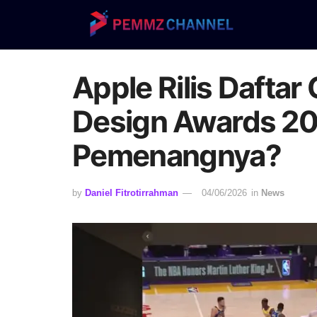
Apple Rilis Daftar
Design Awards 202
Pemenangnya?
by
Daniel Fitrotirrahman
04/06/2026
in
News