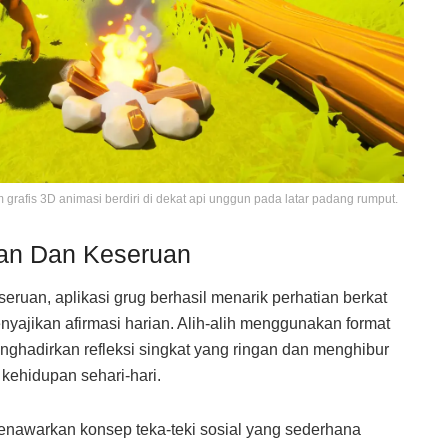
grafis 3D animasi berdiri di dekat api unggun pada latar padang rumput.
aan Dan Keseruan
ruan, aplikasi grug berhasil menarik perhatian berkat
ajikan afirmasi harian. Alih-alih menggunakan format
menghadirkan refleksi singkat yang ringan dan menghibur
 kehidupan sehari-hari.
menawarkan konsep teka-teki sosial yang sederhana