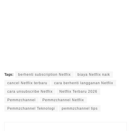
Tags:
berhenti subscription Netflix
biaya Netflix naik
cancel Netflix terbaru
cara berhenti langganan Netflix
cara unsubscribe Netflix
Netflix Terbaru 2026
Pemmzchannel
Pemmzchannel Netflix
Pemmzchannel Teknologi
pemmzchannel tips