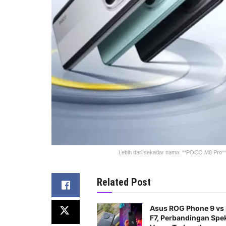
Lebih dari sekadar nama: **POCO M8 Pro** m
Related Post
Asus ROG Phone 9 v
F7, Perbandingan Spe