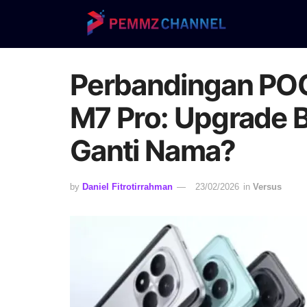
Perbandingan PO
M7 Pro: Upgrade 
Ganti Nama?
by
Daniel Fitrotirrahman
23/02/2026
in
Versus