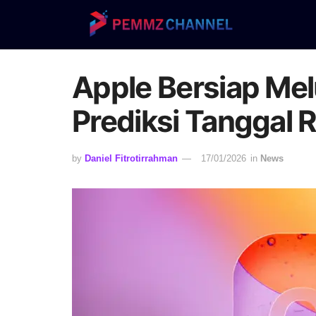
Apple Bersiap Mel
Prediksi Tanggal R
by
Daniel Fitrotirrahman
17/01/2026
in
News