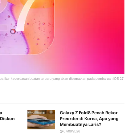
ba fitur kecerdasan buatan terbaru yang akan disematkan pada pembaruan iOS 27.
a
Galaxy Z Fold8 Pecah Rekor
 Diskon
Preorder di Korea, Apa yang
Membuatnya Laris?
07/08/2026