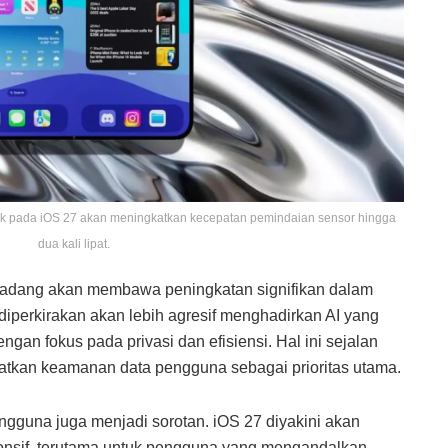
nak pada iOS 27 akan meningkatkan kecepatan pemindaian sensor hingga
dua kali lipat.
g-gadang akan membawa peningkatan signifikan dalam
diperkirakan akan lebih agresif menghadirkan AI yang
engan fokus pada privasi dan efisiensi. Hal ini sejalan
atkan keamanan data pengguna sebagai prioritas utama.
gguna juga menjadi sorotan. iOS 27 diyakini akan
responsif, terutama untuk pengguna yang mengandalkan