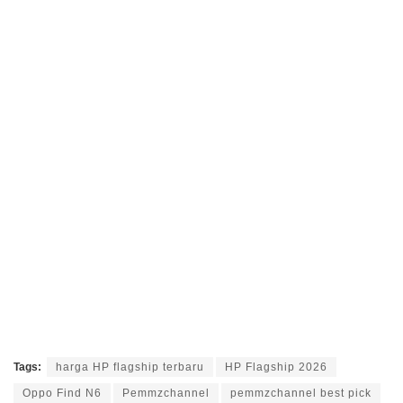
Tags:
harga HP flagship terbaru
HP Flagship 2026
Oppo Find N6
Pemmzchannel
pemmzchannel best pick