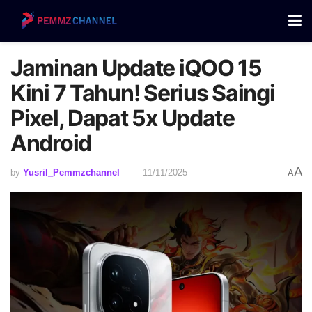
Jaminan Update iQOO 15
Kini 7 Tahun! Serius Saingi
Pixel, Dapat 5x Update
Android
A
by
Yusril_Pemmzchannel
11/11/2025
A