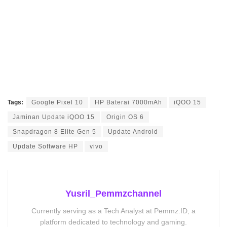
Tags:
Google Pixel 10
HP Baterai 7000mAh
iQOO 15
Jaminan Update iQOO 15
Origin OS 6
Snapdragon 8 Elite Gen 5
Update Android
Update Software HP
vivo
Yusril_Pemmzchannel
Currently serving as a Tech Analyst at Pemmz.ID, a
platform dedicated to technology and gaming.