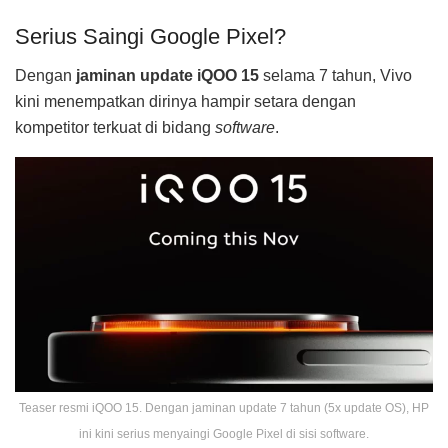
Serius Saingi Google Pixel?
Dengan
jaminan update iQOO 15
selama 7 tahun, Vivo
kini menempatkan dirinya hampir setara dengan
kompetitor terkuat di bidang
software
.
Teaser resmi iQOO 15. Dengan jaminan update 7 tahun (5x update OS), HP
ini kini serius menyaingi Google Pixel di sisi software.