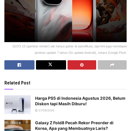
iQOO 15 (gambar render) tak hanya gahar di spesifikasi, tapi kini juga mendapat
jaminan update 7 tahun (5x update Android), setara Google Pixel.
Related Post
Harga PS5 di Indonesia Agustus 2026, Belum
Diskon tapi Masih Diburu!
07/08/2026
Galaxy Z Fold8 Pecah Rekor Preorder di
Korea, Apa yang Membuatnya Laris?