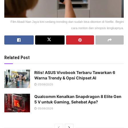
Film Abadi Nan Jaya kini sedang trending dan sudah bisa ditonton di Netflix. Begini
cara nonton dan sinopsis lengkapnya.
Related Post
Rilis! ASUS Vivobook Terbaru Tawarkan 6
Warna Trendy & Opsi Chipset AI
05/08/2026
Qualcomm Kenalkan Snapdragon 8 Elite Gen
5 V untuk Gaming, Sehebat Apa?
05/08/2026