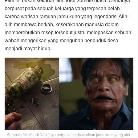
Film ini bukan sekadar film horor zombie biasa. Ceritanya
berpusat pada sebuah keluarga yang terpecah belah
karena warisan ramuan jamu kuno yang legendaris. Alih-
alih membawa berkah, keserakahan manusia dalam
memperebutkan resep tersebut justru melepaskan sebuah
wabah mengerikan yang mengubah penduduk desa
menjadi mayat hidup.
Sinopsis film Abadi Nan Jaya berpusat pada warisan jamu kuno yang alih-