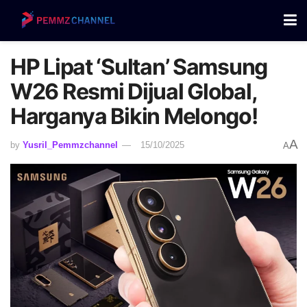
HP Lipat ‘Sultan’ Samsung
W26 Resmi Dijual Global,
Harganya Bikin Melongo!
A
by
Yusril_Pemmzchannel
15/10/2025
A