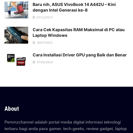
Baru nih, ASUS VivoBook 14 A442U – Kini
dengan Intel Generasi ke-8
07/11/2017
Cara Cek Kapasitas RAM Maksimal di PC atau
Laptop Windows
30/07/2021
Cara Installasi Driver GPU yang Baik dan Benar
07/02/2013
About
Pemmzchannel adalah portal media digital informasi teknologi
terbaru bagi anda para gamer, tech-geeks, review gadget, laptop